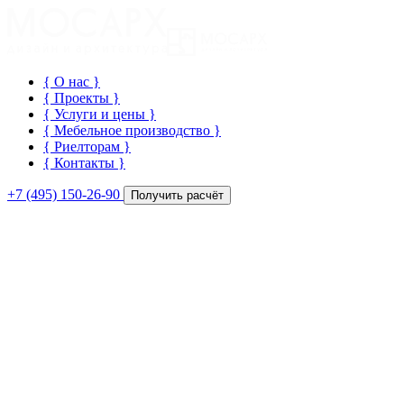
{ О нас
}
{ Проекты
}
{ Услуги и цены
}
{ Мебельное производство
}
{ Риелторам
}
{ Контакты
}
+7 (495) 150-26-90
Получить расчёт