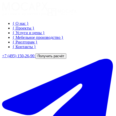
{ О нас
}
{ Проекты
}
{ Услуги и цены
}
{ Мебельное производство
}
{ Риелторам
}
{ Контакты
}
+7 (495) 150-26-90
Получить расчёт