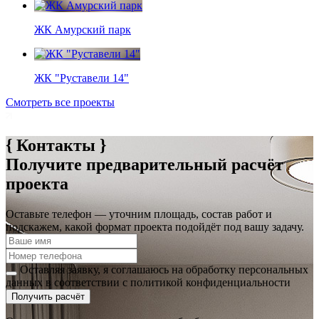
ЖК Амурский парк
ЖК "Руставели 14"
Смотреть все проекты
{ Контакты }
Получите предварительный расчёт
проекта
Оставьте телефон — уточним площадь, состав работ и
подскажем, какой формат проекта подойдёт под вашу задачу.
Оставляя заявку, я соглашаюсь на обработку персональных
данных в соответствии с политикой конфиденциальности
Получить расчёт