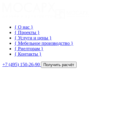
{ О нас
}
{ Проекты
}
{ Услуги и цены
}
{ Мебельное производство
}
{ Риелторам
}
{ Контакты
}
+7 (495) 150-26-90
Получить расчёт