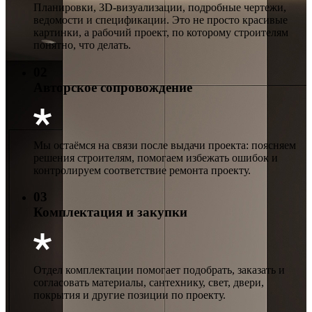
Планировки, 3D-визуализации, подробные чертежи,
ведомости и спецификации. Это не просто красивые
картинки, а рабочий проект, по которому строителям
понятно, что делать.
02
Авторское сопровождение
Мы остаёмся на связи после выдачи проекта: поясняем
решения строителям, помогаем избежать ошибок и
контролируем соответствие ремонта проекту.
03
Комплектация и закупки
Отдел комплектации помогает подобрать, заказать и
согласовать материалы, сантехнику, свет, двери,
покрытия и другие позиции по проекту.