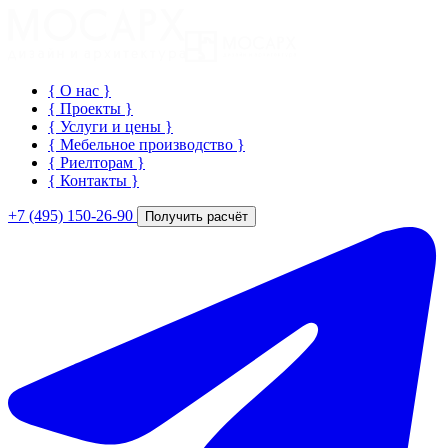
{ О нас
}
{ Проекты
}
{ Услуги и цены
}
{ Мебельное производство
}
{ Риелторам
}
{ Контакты
}
+7 (495) 150-26-90
Получить расчёт