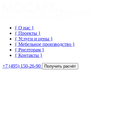
{ О нас
}
{ Проекты
}
{ Услуги и цены
}
{ Мебельное производство
}
{ Риелторам
}
{ Контакты
}
+7 (495) 150-26-90
Получить расчёт