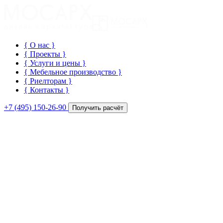
{ О нас
}
{ Проекты
}
{ Услуги и цены
}
{ Мебельное производство
}
{ Риелторам
}
{ Контакты
}
+7 (495) 150-26-90
Получить расчёт