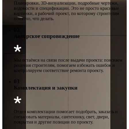
Планировки, 3D-визуализации, подробные чертежи,
ведомости и спецификации. Это не просто красивые
картинки, а рабочий проект, по которому строителям
понятно, что делать.
02
Авторское сопровождение
Мы остаёмся на связи после выдачи проекта: поясняем
решения строителям, помогаем избежать ошибок и
контролируем соответствие ремонта проекту.
03
Комплектация и закупки
Отдел комплектации помогает подобрать, заказать и
согласовать материалы, сантехнику, свет, двери,
покрытия и другие позиции по проекту.