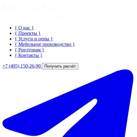
{ О нас
}
{ Проекты
}
{ Услуги и цены
}
{ Мебельное производство
}
{ Риелторам
}
{ Контакты
}
+7 (495) 150-26-90
Получить расчёт