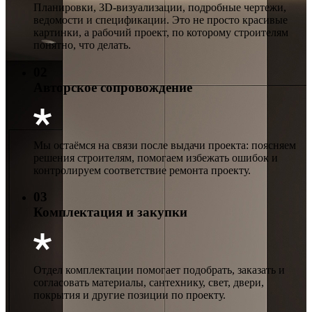
Планировки, 3D-визуализации, подробные чертежи,
ведомости и спецификации. Это не просто красивые
картинки, а рабочий проект, по которому строителям
понятно, что делать.
02
Авторское сопровождение
Мы остаёмся на связи после выдачи проекта: поясняем
решения строителям, помогаем избежать ошибок и
контролируем соответствие ремонта проекту.
03
Комплектация и закупки
Отдел комплектации помогает подобрать, заказать и
согласовать материалы, сантехнику, свет, двери,
покрытия и другие позиции по проекту.