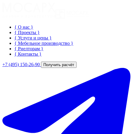
{ О нас
}
{ Проекты
}
{ Услуги и цены
}
{ Мебельное производство
}
{ Риелторам
}
{ Контакты
}
+7 (495) 150-26-90
Получить расчёт