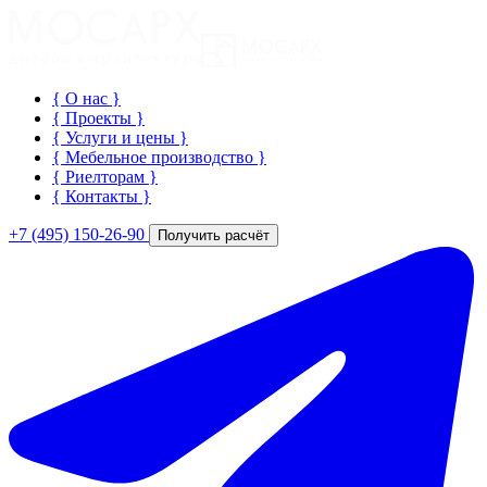
{ О нас
}
{ Проекты
}
{ Услуги и цены
}
{ Мебельное производство
}
{ Риелторам
}
{ Контакты
}
+7 (495) 150-26-90
Получить расчёт