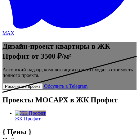
MAX
Дизайн-проект квартиры в ЖК
Профит
от 3500 ₽/м²
Авторский надзор, комплектация и смета входят в стоимость
полного проекта.
Обсудить в Telegram
Рассчитать проект
Проекты МОСАРХ в ЖК Профит
ЖК Профит
{
Цены
}