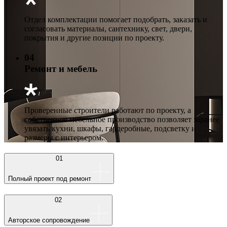
Отдел комплектации помогает подобрать, заказать и
согласовать материалы, сантехнику, свет, двери,
покрытия и другие позиции по проекту.
04
Ремонт и мебель
Проверенные строители работают по проекту, а
собственное мебельное производство позволяет заранее
увязать кухни, шкафы, гардеробные, подсветку и
размеры с интерьером.
01
Полный проект под ремонт
02
Авторское сопровождение