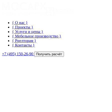
{ О нас
}
{ Проекты
}
{ Услуги и цены
}
{ Мебельное производство
}
{ Риелторам
}
{ Контакты
}
+7 (495) 150-26-90
Получить расчёт