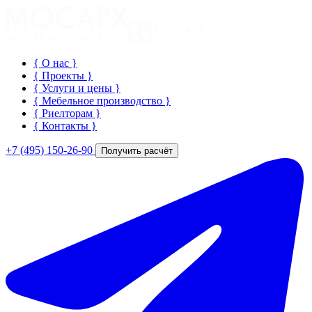
{ О нас
}
{ Проекты
}
{ Услуги и цены
}
{ Мебельное производство
}
{ Риелторам
}
{ Контакты
}
+7 (495) 150-26-90
Получить расчёт