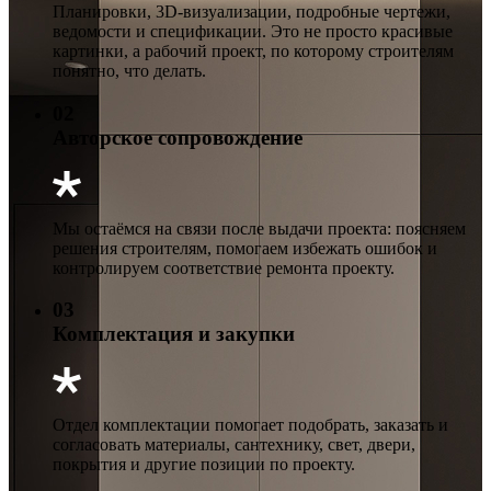
Планировки, 3D-визуализации, подробные чертежи,
ведомости и спецификации. Это не просто красивые
картинки, а рабочий проект, по которому строителям
понятно, что делать.
02
Авторское сопровождение
Мы остаёмся на связи после выдачи проекта: поясняем
решения строителям, помогаем избежать ошибок и
контролируем соответствие ремонта проекту.
03
Комплектация и закупки
Отдел комплектации помогает подобрать, заказать и
согласовать материалы, сантехнику, свет, двери,
покрытия и другие позиции по проекту.