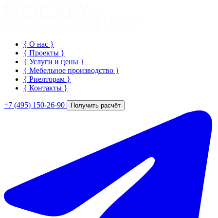
{ О нас
}
{ Проекты
}
{ Услуги и цены
}
{ Мебельное производство
}
{ Риелторам
}
{ Контакты
}
+7 (495) 150-26-90
Получить расчёт