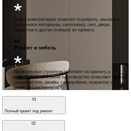
Отдел комплектации помогает подобрать, заказать и
согласовать материалы, сантехнику, свет, двери,
покрытия и другие позиции по проекту.
04
Ремонт и мебель
Проверенные строители работают по проекту, а
собственное мебельное производство позволяет заранее
увязать кухни, шкафы, гардеробные, подсветку и
размеры с интерьером.
01
Полный проект под ремонт
02