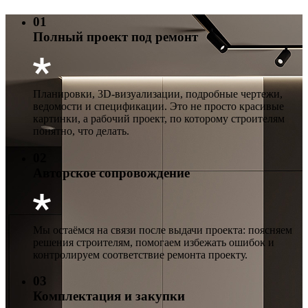
01
Полный проект под ремонт
Планировки, 3D-визуализации, подробные чертежи,
ведомости и спецификации. Это не просто красивые
картинки, а рабочий проект, по которому строителям
понятно, что делать.
02
Авторское сопровождение
Мы остаёмся на связи после выдачи проекта: поясняем
решения строителям, помогаем избежать ошибок и
контролируем соответствие ремонта проекту.
03
Комплектация и закупки