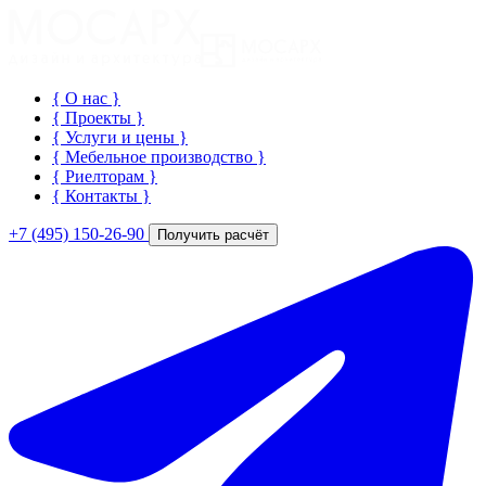
{ О нас
}
{ Проекты
}
{ Услуги и цены
}
{ Мебельное производство
}
{ Риелторам
}
{ Контакты
}
+7 (495) 150-26-90
Получить расчёт