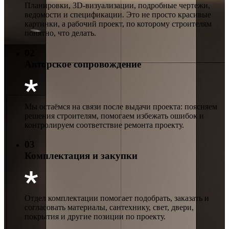
Планировки, 3D-визуализации, подробные чертежи,
ведомости и спецификации. Это не просто красивые
картинки, а рабочий проект, по которому строителям
понятно, что делать.
02
Авторское сопровождение
Мы остаёмся на связи после выдачи проекта: поясняем
решения строителям, помогаем избежать ошибок и
контролируем соответствие ремонта проекту.
03
Комплектация и закупки
Отдел комплектации помогает подобрать, заказать и
согласовать материалы, сантехнику, свет, двери,
покрытия и другие позиции по проекту.