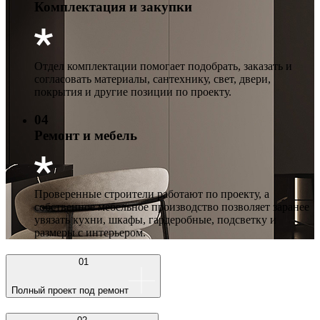
Комплектация и закупки
Отдел комплектации помогает подобрать, заказать и
согласовать материалы, сантехнику, свет, двери,
покрытия и другие позиции по проекту.
04
Ремонт и мебель
Проверенные строители работают по проекту, а
собственное мебельное производство позволяет заранее
увязать кухни, шкафы, гардеробные, подсветку и
размеры с интерьером.
01
Полный проект под ремонт