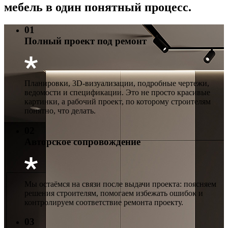
мебель в один понятный процесс.
01
Полный проект под ремонт
Планировки, 3D-визуализации, подробные чертежи,
ведомости и спецификации. Это не просто красивые
картинки, а рабочий проект, по которому строителям
понятно, что делать.
02
Авторское сопровождение
Мы остаёмся на связи после выдачи проекта: поясняем
решения строителям, помогаем избежать ошибок и
контролируем соответствие ремонта проекту.
03