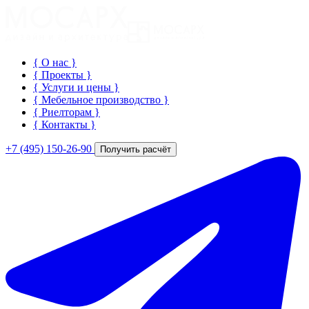
{ О нас
}
{ Проекты
}
{ Услуги и цены
}
{ Мебельное производство
}
{ Риелторам
}
{ Контакты
}
+7 (495) 150-26-90
Получить расчёт