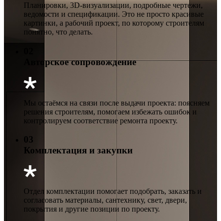
Планировки, 3D-визуализации, подробные чертежи,
ведомости и спецификации. Это не просто красивые
картинки, а рабочий проект, по которому строителям
понятно, что делать.
02
Авторское сопровождение
Мы остаёмся на связи после выдачи проекта: поясняем
решения строителям, помогаем избежать ошибок и
контролируем соответствие ремонта проекту.
03
Комплектация и закупки
Отдел комплектации помогает подобрать, заказать и
согласовать материалы, сантехнику, свет, двери,
покрытия и другие позиции по проекту.