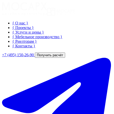
{ О нас
}
{ Проекты
}
{ Услуги и цены
}
{ Мебельное производство
}
{ Риелторам
}
{ Контакты
}
+7 (495) 150-26-90
Получить расчёт