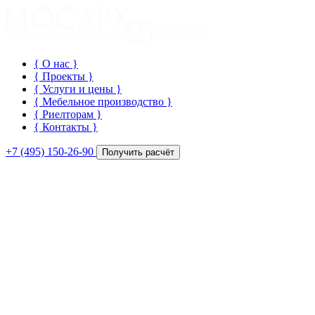
{ О нас
}
{ Проекты
}
{ Услуги и цены
}
{ Мебельное производство
}
{ Риелторам
}
{ Контакты
}
+7 (495) 150-26-90
Получить расчёт