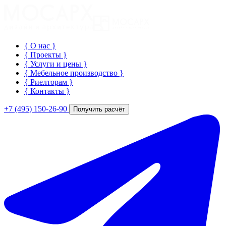
{ О нас
}
{ Проекты
}
{ Услуги и цены
}
{ Мебельное производство
}
{ Риелторам
}
{ Контакты
}
+7 (495) 150-26-90
Получить расчёт