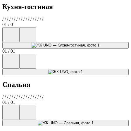
Кухня-гостиная
/
/
/
/
/
/
/
/
/
/
/
/
/
/
/
/
/
/
01 / 01
01 / 01
Спальня
/
/
/
/
/
/
/
/
/
/
/
/
/
/
/
/
/
/
01 / 01