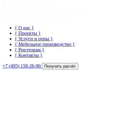
{ О нас
}
{ Проекты
}
{ Услуги и цены
}
{ Мебельное производство
}
{ Риелторам
}
{ Контакты
}
+7 (495) 150-26-90
Получить расчёт