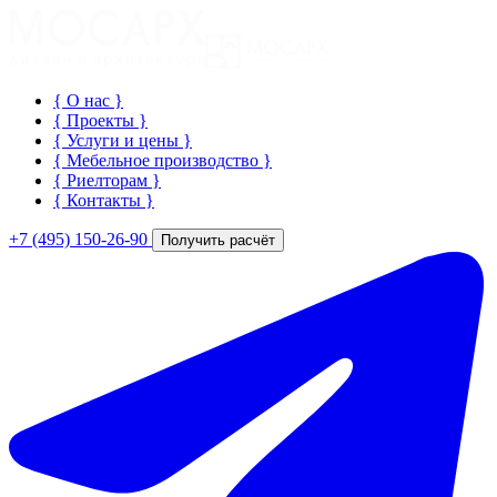
{ О нас
}
{ Проекты
}
{ Услуги и цены
}
{ Мебельное производство
}
{ Риелторам
}
{ Контакты
}
+7 (495) 150-26-90
Получить расчёт