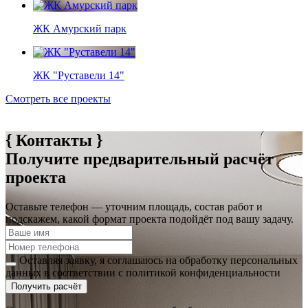
ЖК Амурский парк
ЖК "Руставели 14"
Смотреть все проекты
{ Контакты }
Получите предварительный расчёт
проекта
Оставьте телефон — уточним площадь, состав работ и
подскажем, какой формат проекта подойдёт под вашу задачу.
Оставляя заявку, я соглашаюсь на обработку персональных
данных в соответствии с политикой конфиденциальности
Получить расчёт