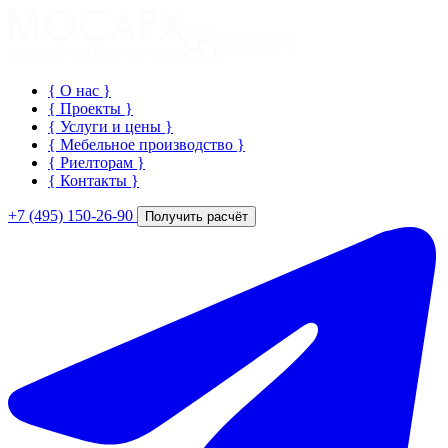
{ О нас
}
{ Проекты
}
{ Услуги и цены
}
{ Мебельное производство
}
{ Риелторам
}
{ Контакты
}
+7 (495) 150-26-90
Получить расчёт