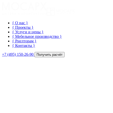
{ О нас
}
{ Проекты
}
{ Услуги и цены
}
{ Мебельное производство
}
{ Риелторам
}
{ Контакты
}
+7 (495) 150-26-90
Получить расчёт