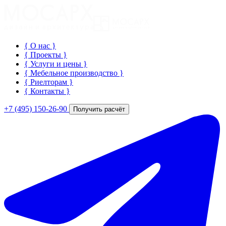
{ О нас
}
{ Проекты
}
{ Услуги и цены
}
{ Мебельное производство
}
{ Риелторам
}
{ Контакты
}
+7 (495) 150-26-90
Получить расчёт