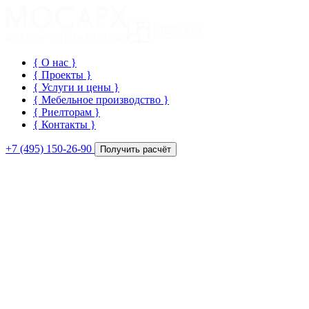
{ О нас
}
{ Проекты
}
{ Услуги и цены
}
{ Мебельное производство
}
{ Риелторам
}
{ Контакты
}
+7 (495) 150-26-90
Получить расчёт