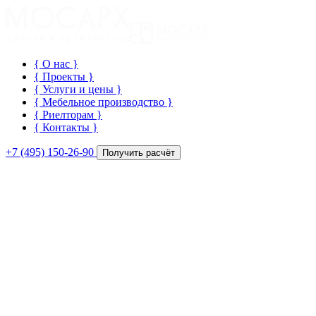
{ О нас
}
{ Проекты
}
{ Услуги и цены
}
{ Мебельное производство
}
{ Риелторам
}
{ Контакты
}
+7 (495) 150-26-90
Получить расчёт