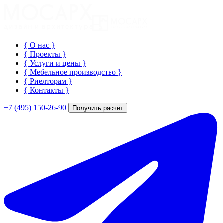
{ О нас
}
{ Проекты
}
{ Услуги и цены
}
{ Мебельное производство
}
{ Риелторам
}
{ Контакты
}
+7 (495) 150-26-90
Получить расчёт