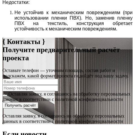
Недостатки:
Не устойчив к механическим повреждениям (при
использовании пленки ПВХ). Но, заменив пленку
ПВХ на текстиль, конструкция обретает
устойчивость к механическим повреждениям.
{ Контакты }
Получите предварительный расчёт
проекта
Оставьте телефон — уточним площадь, состав работ и
подскажем, какой формат проекта подойдёт под вашу задачу.
Оставляя заявку, я соглашаюсь на обработку персональных
данных в соответствии с политикой конфиденциальности
Получить расчёт
Оставляя заявку, я соглашаюсь на обработку персональных
данных в соответствии с политикой конфиденциальности
Если новости,