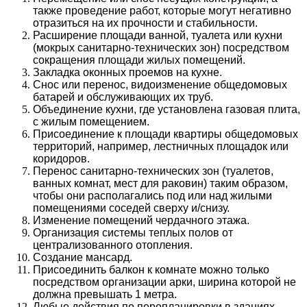
также проведение работ, которые могут негативно
отразиться на их прочности и стабильности.
Расширение площади ванной, туалета или кухни
(мокрых санитарно-технических зон) посредством
сокращения площади жилых помещений.
Закладка оконных проемов на кухне.
Снос или перенос, видоизменение общедомовых
батарей и обслуживающих их труб.
Объединение кухни, где установлена газовая плита,
с жилым помещением.
Присоединение к площади квартиры общедомовых
территорий, например, лестничных площадок или
коридоров.
Перенос санитарно-технических зон (туалетов,
ванных комнат, мест для раковин) таким образом,
чтобы они располагались под или над жилыми
помещениями соседей сверху и/снизу.
Изменение помещений чердачного этажа.
Организация системы теплых полов от
централизованного отопления.
Создание мансард.
Присоединить балкон к комнате можно только
посредством организации арки, ширина которой не
должна превышать 1 метра.
Любые действия по перепланировки в зданиях,