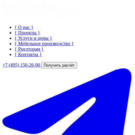
{ О нас
}
{ Проекты
}
{ Услуги и цены
}
{ Мебельное производство
}
{ Риелторам
}
{ Контакты
}
+7 (495) 150-26-90
Получить расчёт